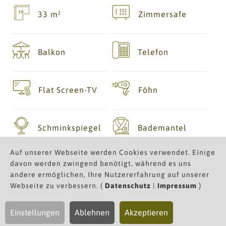
33 m²
Zimmersafe
Balkon
Telefon
Flat Screen-TV
Föhn
Schminkspiegel
Bademantel
Auf unserer Webseite werden Cookies verwendet. Einige
davon werden zwingend benötigt, während es uns
Gratis W-Lan
andere ermöglichen, Ihre Nutzererfahrung auf unserer
Webseite zu verbessern. (
Datenschutz
|
Impressum
)
Einstellungen
Ablehnen
Akzeptieren