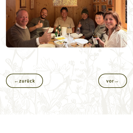
←
zurück
vor
→