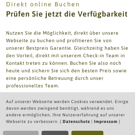
Direkt online Buchen
Prüfen Sie jetzt die Verfügbarkeit
Nutzen Sie die Möglichkeit, direkt über unsere
Webseite zu buchen und profitieren Sie von
unserer Bestpreis Garantie. Gleichzeitig haben Sie
den Vorteil, direkt mit unserem Check-in Team in
Kontakt treten zu können. Buchen Sie also noch
heute und sichern Sie sich den besten Preis sowie
eine persönliche Betreuung durch unser
professionelles Team.
Wir freuen uns darauf, Sie bald bei uns begrüßen
Auf unserer Webseite werden Cookies verwendet. Einige
zu dürfen!
davon werden zwingend benötigt, während es uns
andere ermöglichen, Ihre Nutzererfahrung auf unserer
Gerne können Sie uns auch direkt kontaktieren
Webseite zu verbessern. (
Datenschutz
|
Impressum
)
+43 5583 3311
oder
info(at)mohnenfluh.com