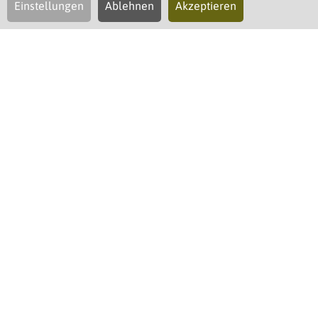
Einstellungen
Ablehnen
Akzeptieren
August 2026
So
Mo
Di
Mi
Do
Fr
Sa
26
27
28
29
30
31
1
2
3
4
5
6
7
8
9
10
11
12
13
14
15
16
17
18
19
20
21
22
23
24
25
26
27
28
29
30
31
1
2
3
4
5
September 2026
So
Mo
Di
Mi
Do
Fr
Sa
30
31
1
2
3
4
5
6
7
8
9
10
11
12
13
14
15
16
17
18
19