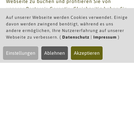
Webseite zu buchen und profitieren Sie von
unserer Bestpreis Garantie. Gleichzeitig haben Sie
den Vorteil, direkt mit unserem Check-in Team in
Auf unserer Webseite werden Cookies verwendet. Einige
Kontakt treten zu können. Buchen Sie also noch
davon werden zwingend benötigt, während es uns
andere ermöglichen, Ihre Nutzererfahrung auf unserer
heute und sichern Sie sich den besten Preis sowie
Webseite zu verbessern. (
Datenschutz
|
Impressum
)
eine persönliche Betreuung durch unser
professionelles Team.
Einstellungen
Ablehnen
Akzeptieren
Wir freuen uns darauf, Sie bald bei uns begrüßen
zu dürfen!
Gerne können Sie uns auch direkt kontaktieren
+43 5583 3311
oder
info(at)mohnenfluh.com
August 2026
So
Mo
Di
Mi
Do
Fr
Sa