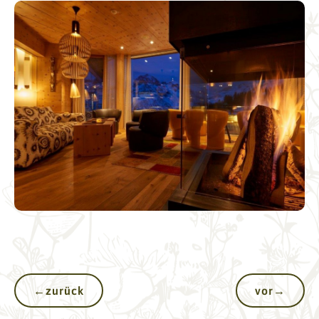
←
zurück
vor
→