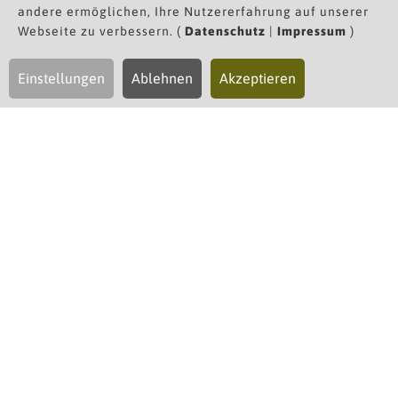
andere ermöglichen, Ihre Nutzererfahrung auf unserer
Wir freuen uns darauf, Sie bald bei uns begrüßen
Webseite zu verbessern. (
Datenschutz
|
Impressum
)
zu dürfen!
Gerne können Sie uns auch direkt kontaktieren
Einstellungen
Ablehnen
Akzeptieren
+43 5583 3311
oder
info(at)mohnenfluh.com
August 2026
So
Mo
Di
Mi
Do
Fr
Sa
26
27
28
29
30
31
1
2
3
4
5
6
7
8
9
10
11
12
13
14
15
16
17
18
19
20
21
22
23
24
25
26
27
28
29
30
31
1
2
3
4
5