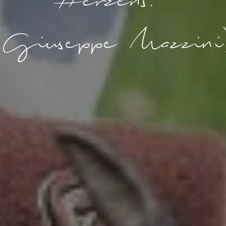
Herzens.“
(Giuseppe Mazzini